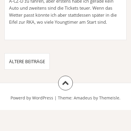
A-CZ-D zu fahren, aber erstens habe ich gerade kein
Auto und zweitens sind die Tickets teuer. Wenn das
Wetter passt könnte ich aber stattdessen später in die
Eifel zur RKA, wo viele Youngtimer am Start sind.
Beitragsnavigation
ÄLTERE BEITRÄGE
Powerd by WordPress
|
Theme:
Amadeus
by Themeisle.